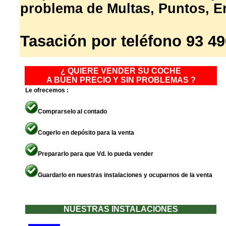
problema de Multas, Puntos, 
Tasación por teléfono 93 49
¿ QUIERE VENDER SU COCHE
A BUEN PRECIO Y SIN PROBLEMAS ?
Le ofrecemos :
Comprarselo al contado
Cogerlo en depósito para la venta
Prepararlo para que Vd. lo pueda vender
Guardarlo en nuestras instalaciones y ocuparnos de la venta
NUESTRAS INSTALACIONES